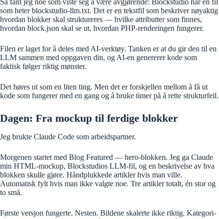
Så fant jeg noe som viste seg å være avgjørende: Blockstudio har en fil
som heter blockstudio-llm.txt. Det er en tekstfil som beskriver nøyaktig
hvordan blokker skal struktureres — hvilke attributter som finnes,
hvordan block.json skal se ut, hvordan PHP-renderingen fungerer.
Filen er laget for å deles med AI-verktøy. Tanken er at du gir den til en
LLM sammen med oppgaven din, og AI-en genererer kode som
faktisk følger riktig mønster.
Det høres ut som en liten ting. Men det er forskjellen mellom å få ut
kode som fungerer med en gang og å bruke timer på å rette strukturfeil.
Dagen: Fra mockup til ferdige blokker
Jeg brukte Claude Code som arbeidspartner.
Morgenen startet med Blog Featured — hero-blokken. Jeg ga Claude
min HTML-mockup, Blockstudios LLM-fil, og en beskrivelse av hva
blokken skulle gjøre. Håndplukkede artikler hvis man ville.
Automatisk fylt hvis man ikke valgte noe. Tre artikler totalt, én stor og
to små.
Første versjon fungerte. Nesten. Bildene skalerte ikke riktig. Kategori-