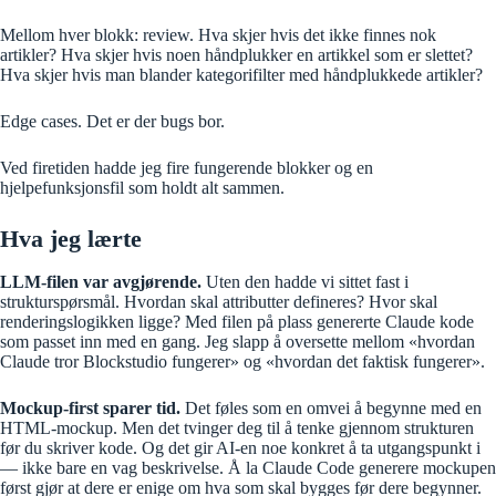
Mellom hver blokk: review. Hva skjer hvis det ikke finnes nok
artikler? Hva skjer hvis noen håndplukker en artikkel som er slettet?
Hva skjer hvis man blander kategorifilter med håndplukkede artikler?
Edge cases. Det er der bugs bor.
Ved firetiden hadde jeg fire fungerende blokker og en
hjelpefunksjonsfil som holdt alt sammen.
Hva jeg lærte
LLM-filen var avgjørende.
Uten den hadde vi sittet fast i
strukturspørsmål. Hvordan skal attributter defineres? Hvor skal
renderingslogikken ligge? Med filen på plass genererte Claude kode
som passet inn med en gang. Jeg slapp å oversette mellom «hvordan
Claude tror Blockstudio fungerer» og «hvordan det faktisk fungerer».
Mockup-first sparer tid.
Det føles som en omvei å begynne med en
HTML-mockup. Men det tvinger deg til å tenke gjennom strukturen
før du skriver kode. Og det gir AI-en noe konkret å ta utgangspunkt i
— ikke bare en vag beskrivelse. Å la Claude Code generere mockupen
først gjør at dere er enige om hva som skal bygges før dere begynner.