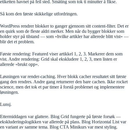
etiketten havnet på feil sted. Småting som tok ti minutter å fikse.
Så kom den første skikkelige utfordringen.
WordPress rendrer blokker to ganger gjennom sitt content-filter. Det er
en quirk som de fleste aldri merker. Men når du bygger blokker som
holder styr på tilstand — som «hvilke artikler har allerede blitt vist» —
blir det et problem.
Første rendering: Featured viser artikkel 1, 2, 3. Markerer dem som
vist. Andre rendering: Grid skal ekskludere 1, 2, 3, men listen er
allerede «brukt opp».
Løsningen var render-caching. Hver blokk cacher resultatet sitt første
gang den rendres. Andre gang returnerer den bare cachen. Ikke rocket
science, men det tok et par timer å forstå problemet og implementere
løsningen.
Lunsj.
Ettermiddagen var glattere. Blog Grid fungerte på første forsøk —
ekskluderingslogikken var allerede på plass. Blog Horizontal List var
en variant av samme tema. Blog CTA Minikurs var mest styling.