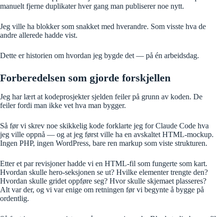
manuelt fjerne duplikater hver gang man publiserer noe nytt.
Jeg ville ha blokker som snakket med hverandre. Som visste hva de
andre allerede hadde vist.
Dette er historien om hvordan jeg bygde det — på én arbeidsdag.
Forberedelsen som gjorde forskjellen
Jeg har lært at kodeprosjekter sjelden feiler på grunn av koden. De
feiler fordi man ikke vet hva man bygger.
Så før vi skrev noe skikkelig kode forklarte jeg for Claude Code hva
jeg ville oppnå — og at jeg først ville ha en avskaltet HTML-mockup.
Ingen PHP, ingen WordPress, bare ren markup som viste strukturen.
Etter et par revisjoner hadde vi en HTML-fil som fungerte som kart.
Hvordan skulle hero-seksjonen se ut? Hvilke elementer trengte den?
Hvordan skulle gridet oppføre seg? Hvor skulle skjemaet plasseres?
Alt var der, og vi var enige om retningen før vi begynte å bygge på
ordentlig.