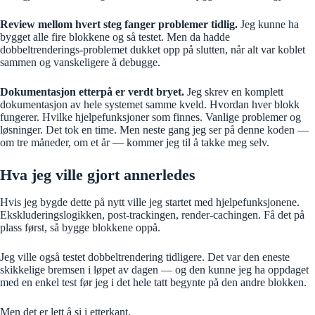
Review mellom hvert steg fanger problemer tidlig.
Jeg kunne ha
bygget alle fire blokkene og så testet. Men da hadde
dobbeltrenderings-problemet dukket opp på slutten, når alt var koblet
sammen og vanskeligere å debugge.
Dokumentasjon etterpå er verdt bryet.
Jeg skrev en komplett
dokumentasjon av hele systemet samme kveld. Hvordan hver blokk
fungerer. Hvilke hjelpefunksjoner som finnes. Vanlige problemer og
løsninger. Det tok en time. Men neste gang jeg ser på denne koden —
om tre måneder, om et år — kommer jeg til å takke meg selv.
Hva jeg ville gjort annerledes
Hvis jeg bygde dette på nytt ville jeg startet med hjelpefunksjonene.
Ekskluderingslogikken, post-trackingen, render-cachingen. Få det på
plass først, så bygge blokkene oppå.
Jeg ville også testet dobbeltrendering tidligere. Det var den eneste
skikkelige bremsen i løpet av dagen — og den kunne jeg ha oppdaget
med en enkel test før jeg i det hele tatt begynte på den andre blokken.
Men det er lett å si i etterkant.