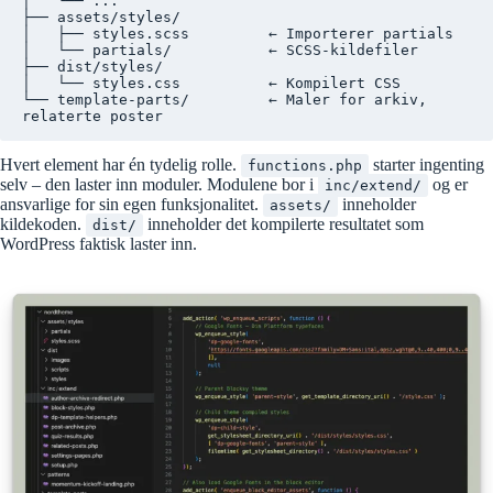
│   └── ...

├── assets/styles/

│   ├── styles.scss         ← Importerer partials

│   └── partials/           ← SCSS-kildefiler

├── dist/styles/

│   └── styles.css          ← Kompilert CSS

└── template-parts/         ← Maler for arkiv, 
Hvert element har én tydelig rolle.
starter ingenting
functions.php
selv – den laster inn moduler. Modulene bor i
og er
inc/extend/
ansvarlige for sin egen funksjonalitet.
inneholder
assets/
kildekoden.
inneholder det kompilerte resultatet som
dist/
WordPress faktisk laster inn.