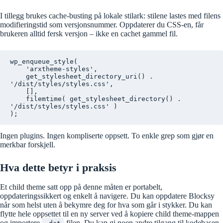
I tillegg brukes cache-busting på lokale stilark: stilene lastes med filens
modifieringstid som versjonsnummer. Oppdaterer du CSS-en, får
brukeren alltid fersk versjon – ikke en cachet gammel fil.
wp_enqueue_style(

    'arxtheme-styles',

    get_stylesheet_directory_uri() . 
'/dist/styles/styles.css',

    [],

    filemtime( get_stylesheet_directory() . 
'/dist/styles/styles.css' )

);
Ingen plugins. Ingen kompliserte oppsett. To enkle grep som gjør en
merkbar forskjell.
Hva dette betyr i praksis
Et child theme satt opp på denne måten er portabelt,
oppdateringssikkert og enkelt å navigere. Du kan oppdatere Blocksy
når som helst uten å bekymre deg for hva som går i stykker. Du kan
flytte hele oppsettet til en ny server ved å kopiere child theme-mappen
og importere
-filen. Du kan gi noen andre tilgang til kodebasen