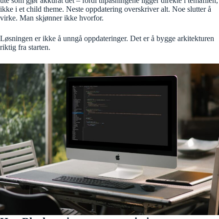
ute som gjør akkurat det – fordi tilpasningene ligger direkte i temafilen,
ikke i et child theme. Neste oppdatering overskriver alt. Noe slutter å
virke. Man skjønner ikke hvorfor.
Løsningen er ikke å unngå oppdateringer. Det er å bygge arkitekturen
riktig fra starten.