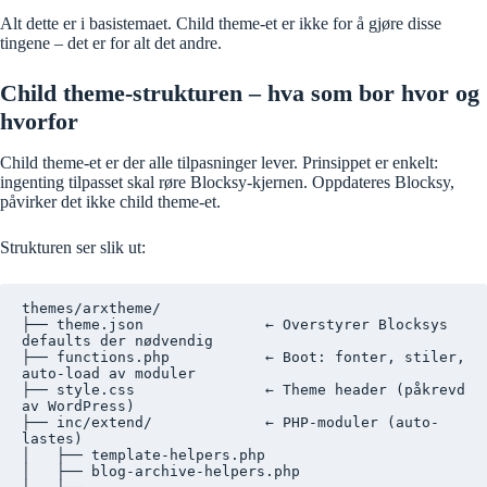
Alt dette er i basistemaet. Child theme-et er ikke for å gjøre disse
tingene – det er for alt det andre.
Child theme-strukturen – hva som bor hvor og
hvorfor
Child theme-et er der alle tilpasninger lever. Prinsippet er enkelt:
ingenting tilpasset skal røre Blocksy-kjernen. Oppdateres Blocksy,
påvirker det ikke child theme-et.
Strukturen ser slik ut:
themes/arxtheme/

├── theme.json              ← Overstyrer Blocksys 
defaults der nødvendig

├── functions.php           ← Boot: fonter, stiler, 
auto-load av moduler

├── style.css               ← Theme header (påkrevd 
av WordPress)

├── inc/extend/             ← PHP-moduler (auto-
lastes)

│   ├── template-helpers.php

│   ├── blog-archive-helpers.php
