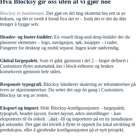
Hva Blocksy gir oss uten at vi gjør noe
Blocksy er basistemaet
. Det gjør en del ting ekstremt bra rett ut av
boksen, og det er verdt å forstå hva det er – fordi det er det du
ikke
trenger å bygge selv.
Header- og footer-builder.
En visuell drag-and-drop-builder der du
plasserer elementer – logo, navigasjon, søk, knapper – i rader.
Fungerer for desktop og mobil separat. Ingen kode nødvendig.
Global fargepalett.
Som vi gikk gjennom i del 2 – farger definert i
Customizer flyter automatisk inn i block-editoren og brukes
konsekvent gjennom hele siden.
Responsiv typografi.
Blocksy håndterer skalering av tekststørrelser på
tvers av skjermstørrelser. Du setter det opp én gang i Customizer,
Blocksy tar seg av resten.
Eksport og import.
Hele Blocksy-konfigurasjonen – fargepalett,
typografi, header-layout, footer-layout, arkiv-innstillinger – kan
eksporteres til én enkelt
-fil og importeres på en ny installasjon
.dat
på sekunder. Det gjør det trivielt å flytte et oppsett fra lokal utvikling til
produksjon, eller å gjenbruke konfigurasjonen på et nytt prosjekt.