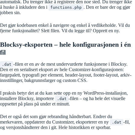
automatisk. Du trenger ikke å registrere den noe sted. Du trenger ikke
å huske å inkludere den i
. Den er bare der og gjør
functions.php
jobben sin.
Det gjør kodebasen enkel å navigere og enkel å vedlikeholde. Vil du
fjerne funksjonalitet? Slett filen. Vil du legge til? Opprett en ny.
Blocksy-eksporten – hele konfigurasjonen i én
fil
-filen er en av de mest undervurderte funksjonene i Blocksy.
.dat
Den er en serialisert eksport av hele Customizer-konfigurasjonen:
fargepalett, typografi per element, header-layout, footer-layout, arkiv-
innstillinger, bakgrunnsfarger og custom CSS.
I praksis betyr det at du kan sette opp en ny WordPress-installasjon,
installere Blocksy, importere
-filen – og ha hele det visuelle
.dat
oppsettet på plass på under et minutt.
Det er også det som gjør rebranding håndterbart. Endrer du
merkevaren, oppdaterer du Customizer, eksporterer en ny
-fil,
.dat
og versjonshåndterer den i git. Hele historikken er sporbar.