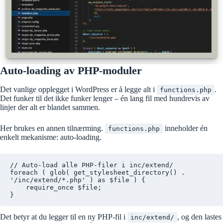
Auto-loading av PHP-moduler
Det vanlige opplegget i WordPress er å legge alt i
.
functions.php
Det funker til det ikke funker lenger – én lang fil med hundrevis av
linjer der alt er blandet sammen.
Her brukes en annen tilnærming.
inneholder én
functions.php
enkelt mekanisme: auto-loading.
// Auto-load alle PHP-filer i inc/extend/

foreach ( glob( get_stylesheet_directory() . 
'/inc/extend/*.php' ) as $file ) {

    require_once $file;

}
Det betyr at du legger til en ny PHP-fil i
, og den lastes
inc/extend/