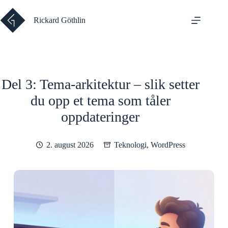
Hopp
til
Rickard Göthlin
innholdet
Del 3: Tema-arkitektur – slik setter
du opp et tema som tåler
oppdateringer
2. august 2026
Teknologi
,
WordPress