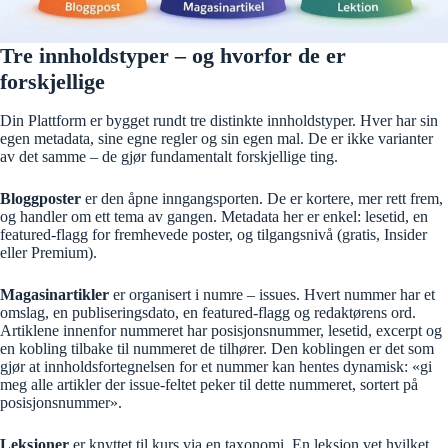
Tre innholdstyper – og hvorfor de er
forskjellige
Din Plattform er bygget rundt tre distinkte innholdstyper. Hver har sin
egen metadata, sine egne regler og sin egen mal. De er ikke varianter
av det samme – de gjør fundamentalt forskjellige ting.
Bloggposter
er den åpne inngangsporten. De er kortere, mer rett frem,
og handler om ett tema av gangen. Metadata her er enkel: lesetid, en
featured-flagg for fremhevede poster, og tilgangsnivå (gratis, Insider
eller Premium).
Magasinartikler
er organisert i numre – issues. Hvert nummer har et
omslag, en publiseringsdato, en featured-flagg og redaktørens ord.
Artiklene innenfor nummeret har posisjonsnummer, lesetid, excerpt og
en kobling tilbake til nummeret de tilhører. Den koblingen er det som
gjør at innholdsfortegnelsen for et nummer kan hentes dynamisk: «gi
meg alle artikler der issue-feltet peker til dette nummeret, sortert på
posisjonsnummer».
Leksjoner
er knyttet til kurs via en taxonomi. En leksjon vet hvilket