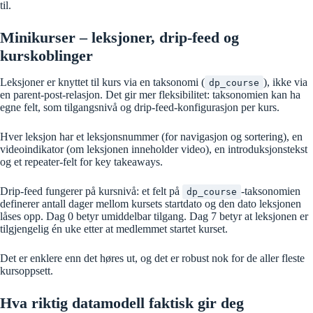
til.
Minikurser – leksjoner, drip-feed og
kurskoblinger
Leksjoner er knyttet til kurs via en taksonomi (
), ikke via
dp_course
en parent-post-relasjon. Det gir mer fleksibilitet: taksonomien kan ha
egne felt, som tilgangsnivå og drip-feed-konfigurasjon per kurs.
Hver leksjon har et leksjonsnummer (for navigasjon og sortering), en
videoindikator (om leksjonen inneholder video), en introduksjonstekst
og et repeater-felt for key takeaways.
Drip-feed fungerer på kursnivå: et felt på
-taksonomien
dp_course
definerer antall dager mellom kursets startdato og den dato leksjonen
låses opp. Dag 0 betyr umiddelbar tilgang. Dag 7 betyr at leksjonen er
tilgjengelig én uke etter at medlemmet startet kurset.
Det er enklere enn det høres ut, og det er robust nok for de aller fleste
kursoppsett.
Hva riktig datamodell faktisk gir deg