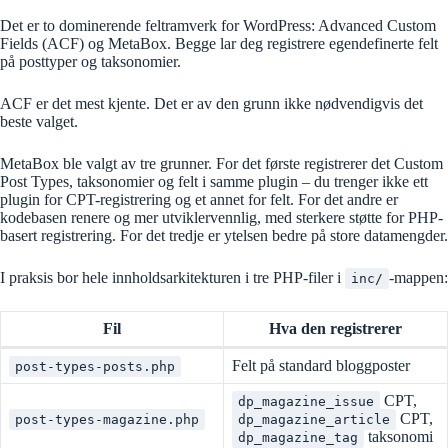
Det er to dominerende feltramverk for WordPress: Advanced Custom
Fields (ACF) og MetaBox. Begge lar deg registrere egendefinerte felt
på posttyper og taksonomier.
ACF er det mest kjente. Det er av den grunn ikke nødvendigvis det
beste valget.
MetaBox ble valgt av tre grunner. For det første registrerer det Custom
Post Types, taksonomier og felt i samme plugin – du trenger ikke ett
plugin for CPT-registrering og et annet for felt. For det andre er
kodebasen renere og mer utviklervennlig, med sterkere støtte for PHP-
basert registrering. For det tredje er ytelsen bedre på store datamengder.
I praksis bor hele innholdsarkitekturen i tre PHP-filer i
-mappen:
inc/
Fil
Hva den registrerer
Felt på standard bloggposter
post-types-posts.php
CPT,
dp_magazine_issue
CPT,
post-types-magazine.php
dp_magazine_article
taksonomi
dp_magazine_tag