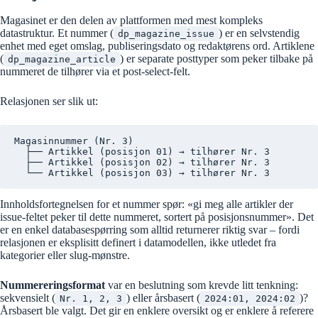
Magasinet er den delen av plattformen med mest kompleks
datastruktur. Et nummer (
) er en selvstendig
dp_magazine_issue
enhet med eget omslag, publiseringsdato og redaktørens ord. Artiklene
(
) er separate posttyper som peker tilbake på
dp_magazine_article
nummeret de tilhører via et post-select-felt.
Relasjonen ser slik ut:
Magasinnummer (Nr. 3)

  ├── Artikkel (posisjon 01) → tilhører Nr. 3

  ├── Artikkel (posisjon 02) → tilhører Nr. 3

Innholdsfortegnelsen for et nummer spør: «gi meg alle artikler der
issue-feltet peker til dette nummeret, sortert på posisjonsnummer». Det
er en enkel databasespørring som alltid returnerer riktig svar – fordi
relasjonen er eksplisitt definert i datamodellen, ikke utledet fra
kategorier eller slug-mønstre.
Nummereringsformat
var en beslutning som krevde litt tenkning:
sekvensielt (
) eller årsbasert (
)?
Nr. 1, 2, 3
2024:01, 2024:02
Årsbasert ble valgt. Det gir en enklere oversikt og er enklere å referere