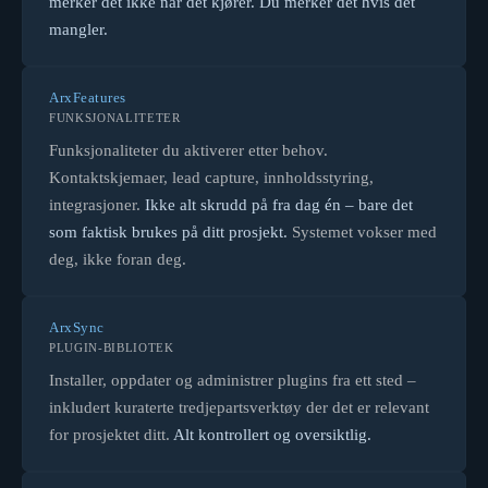
merker det ikke når det kjører. Du merker det hvis det
mangler.
ArxFeatures
FUNKSJONALITETER
Funksjonaliteter du aktiverer etter behov.
Kontaktskjemaer, lead capture, innholdsstyring,
integrasjoner.
Ikke alt skrudd på fra dag én – bare det
som faktisk brukes på ditt prosjekt.
Systemet vokser med
deg, ikke foran deg.
ArxSync
PLUGIN-BIBLIOTEK
Installer, oppdater og administrer plugins fra ett sted –
inkludert kuraterte tredjepartsverktøy der det er relevant
for prosjektet ditt.
Alt kontrollert og oversiktlig.